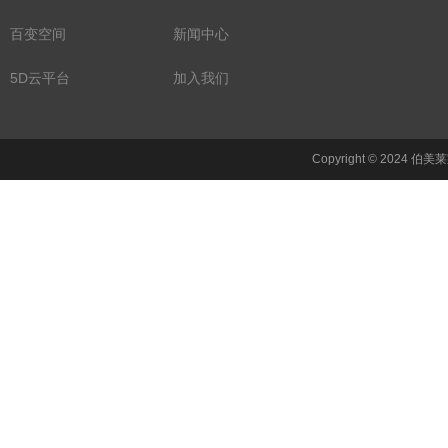
百变空间
新闻中心
5D云平台
加入我们
Copyright © 2024 伯