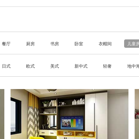
餐厅
厨房
书房
卧室
衣帽间
儿童
日式
欧式
美式
新中式
轻奢
地中